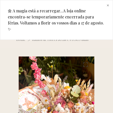
×
🌼 A magia está a recarregar...A loja online
0
encontra-se temporariamente encerrada para
férias. Voltamos a florir os vossos dias a 17 de agosto.
✨
Ramo de Flores Secas e Preservadas - Primavera
Home
Ramos de Flores Secas e Preservadas