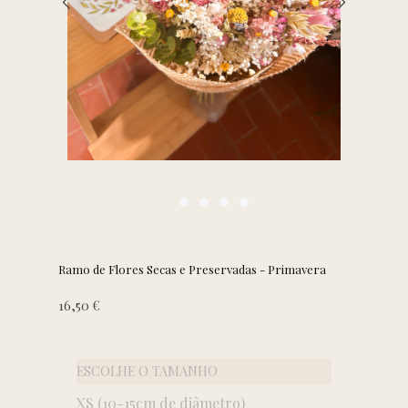
Ramo de Flores Secas e Preservadas - Primavera
16,50 €
Quantidade
ESCOLHE O TAMANHO
XS (10-15cm de diâmetro)